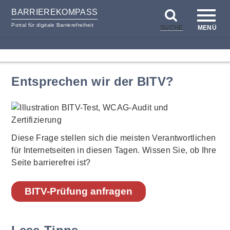
BARRIEREKOMPASS
Portal für digitale Barrierefreiheit
SUCHE
MENÜ
zum
zur
Inhalt
Hilfsnavigation
Entsprechen wir der BITV?
Diese Frage stellen sich die meisten Verantwortlichen
für Internetseiten in diesen Tagen. Wissen Sie, ob Ihre
Seite barrierefrei ist?
BITV-Prüfung anfragen