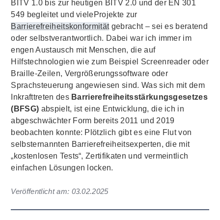
BITV 1.0 bis zur heutigen BITV 2.0 und der EN 301
549 begleitet und vieleProjekte zur
Barrierefreiheitskonformität
gebracht – sei es beratend
oder selbstverantwortlich. Dabei war ich immer im
engen Austausch mit Menschen, die auf
Hilfstechnologien wie zum Beispiel Screenreader oder
Braille-Zeilen, Vergrößerungssoftware oder
Sprachsteuerung angewiesen sind. Was sich mit dem
Inkrafttreten des
Barrierefreiheitsstärkungsgesetzes
(BFSG)
abspielt, ist eine Entwicklung, die ich in
abgeschwächter Form bereits 2011 und 2019
beobachten konnte: Plötzlich gibt es eine Flut von
selbsternannten Barrierefreiheitsexperten, die mit
„kostenlosen Tests“, Zertifikaten und vermeintlich
einfachen Lösungen locken.
Veröffentlicht am:
03.02.2025