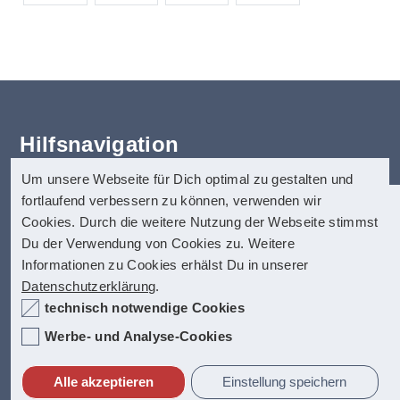
Hilfsnavigation
Um unsere Webseite für Dich optimal zu gestalten und
Erklärung zur Barrierefreiheit
fortlaufend verbessern zu können, verwenden wir
Startseite
anatom5 perception marketing
Cookies. Durch die weitere Nutzung der Webseite stimmst
Kontakt
GmbH
Du der Verwendung von Cookies zu. Weitere
Impressum
Informationen zu Cookies erhälst Du in unserer
anatom5 ist seit vielen Jahren auf digitale
Münsterstraße 121
Datenschutz
Datenschutzerklärung
.
Barrierefreiheit spezialisiert. Dazu zählen
40476 Düsseldorf
Hilfe
technisch notwendige Cookies
unter anderem auch barrierefreie PDF-
Inhalt
Dokumente, die allerhöchste Anfoderungen
Internet:
https://www.anatom5.de
Werbe- und Analyse-Cookies
Fact-Box
erfüllen.
E-Mail:
info@anatom5.de
Alle akzeptieren
Einstellung speichern
Kontakt