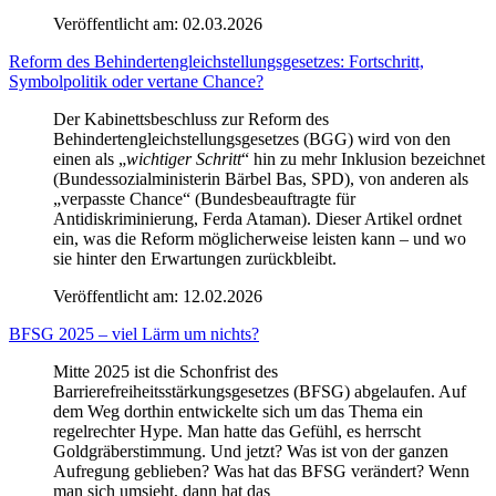
Veröffentlicht am:
02.03.2026
Reform des Behindertengleichstellungsgesetzes: Fortschritt,
Symbolpolitik oder vertane Chance?
Der Kabinettsbeschluss zur Reform des
Behindertengleichstellungsgesetzes (BGG) wird von den
einen als „
wichtiger Schritt
“ hin zu mehr Inklusion bezeichnet
(Bundessozialministerin Bärbel Bas, SPD), von anderen als
„verpasste Chance“ (Bundesbeauftragte für
Antidiskriminierung, Ferda Ataman). Dieser Artikel ordnet
ein, was die Reform möglicherweise leisten kann – und wo
sie hinter den Erwartungen zurückbleibt.
Veröffentlicht am:
12.02.2026
BFSG 2025 – viel Lärm um nichts?
Mitte 2025 ist die Schonfrist des
Barrierefreiheitsstärkungsgesetzes (BFSG) abgelaufen. Auf
dem Weg dorthin entwickelte sich um das Thema ein
regelrechter Hype. Man hatte das Gefühl, es herrscht
Goldgräberstimmung. Und jetzt? Was ist von der ganzen
Aufregung geblieben? Was hat das BFSG verändert? Wenn
man sich umsieht, dann hat das