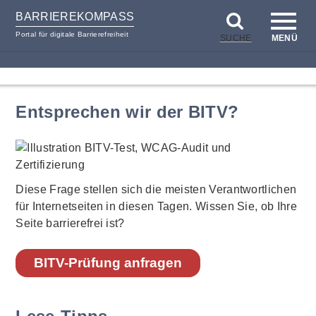
BARRIEREKOMPASS
Portal für digitale Barrierefreiheit
SUCHE
MENÜ
zum
zur
Inhalt
Hilfsnavigation
Entsprechen wir der BITV?
Diese Frage stellen sich die meisten Verantwortlichen
für Internetseiten in diesen Tagen. Wissen Sie, ob Ihre
Seite barrierefrei ist?
BITV-Prüfung anfragen