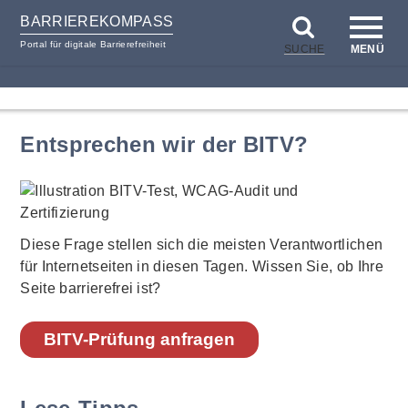
BARRIEREKOMPASS
Portal für digitale Barrierefreiheit
SUCHE
MENÜ
zum
zur
Inhalt
Hilfsnavigation
Entsprechen wir der BITV?
Diese Frage stellen sich die meisten Verantwortlichen
für Internetseiten in diesen Tagen. Wissen Sie, ob Ihre
Seite barrierefrei ist?
BITV-Prüfung anfragen