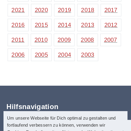
2021
2020
2019
2018
2017
2016
2015
2014
2013
2012
2011
2010
2009
2008
2007
2006
2005
2004
2003
Hilfsnavigation
Um unsere Webseite für Dich optimal zu gestalten und
Erklärung zur Barrierefreiheit
fortlaufend verbessern zu können, verwenden wir
Startseite
anatom5 perception marketing