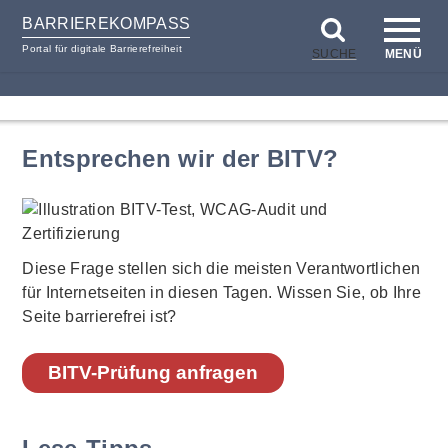
BARRIEREKOMPASS
Portal für digitale Barrierefreiheit
SUCHE
MENÜ
zum
zur
Inhalt
Hilfsnavigation
Entsprechen wir der BITV?
Diese Frage stellen sich die meisten Verantwortlichen
für Internetseiten in diesen Tagen. Wissen Sie, ob Ihre
Seite barrierefrei ist?
BITV-Prüfung anfragen