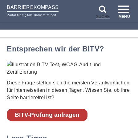
BARRIEREKOMPASS
Portal für digitale Barrierefreiheit
SUCHE
MENÜ
zum
zur
Inhalt
Hilfsnavigation
Entsprechen wir der BITV?
Diese Frage stellen sich die meisten Verantwortlichen
für Internetseiten in diesen Tagen. Wissen Sie, ob Ihre
Seite barrierefrei ist?
BITV-Prüfung anfragen