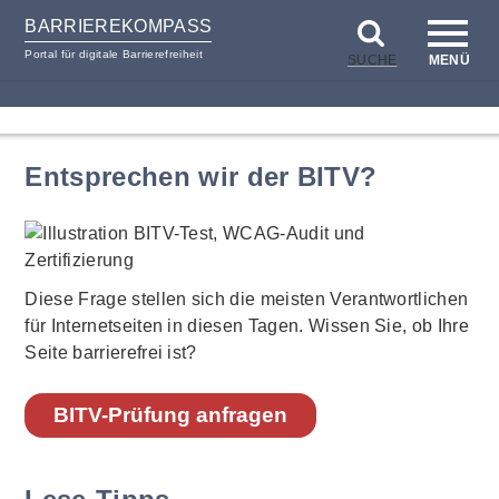
BARRIEREKOMPASS
Portal für digitale Barrierefreiheit
SUCHE
MENÜ
zum
zur
Inhalt
Hilfsnavigation
Entsprechen wir der BITV?
Diese Frage stellen sich die meisten Verantwortlichen
für Internetseiten in diesen Tagen. Wissen Sie, ob Ihre
Seite barrierefrei ist?
BITV-Prüfung anfragen