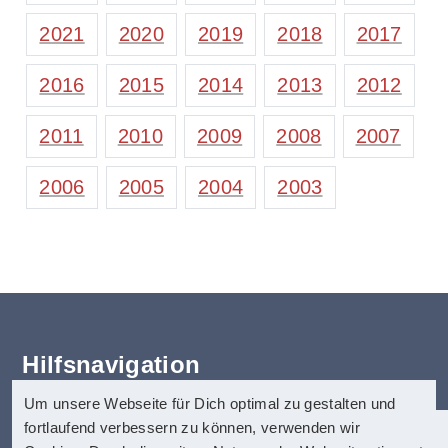
2021
2020
2019
2018
2017
2016
2015
2014
2013
2012
2011
2010
2009
2008
2007
2006
2005
2004
2003
Hilfsnavigation
Um unsere Webseite für Dich optimal zu gestalten und
Erklärung zur Barrierefreiheit
fortlaufend verbessern zu können, verwenden wir
Startseite
anatom5 perception marketing