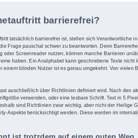
etauftritt barrierefrei?
ritt tatsächlich barrierefrei ist, stellen sich Verantwortliche
 die Frage pauschal schwer zu beantworten. Denn Barrierefreihe
g oder Screenreader nutzen, können manche Barrieren unüb
eme haben. Ein Analphabet kann geschriebene Texte nicht l
Bei einem blinden Nutzer ist es genau umgekehrt. Von vielen
fast auschließlich über Richtlinien definiert wird. Nach den 
ftgröße verwenden, oder eine lesbare Schrift. Text in 5 Pixel 
. Deshalb sind Richtlinien zwar wichtig, aber nicht der Heilige
lity-Aspekte berücksichtigt werden. Diese werden im intern
ennt ist trotzdem auf einem guten Weg