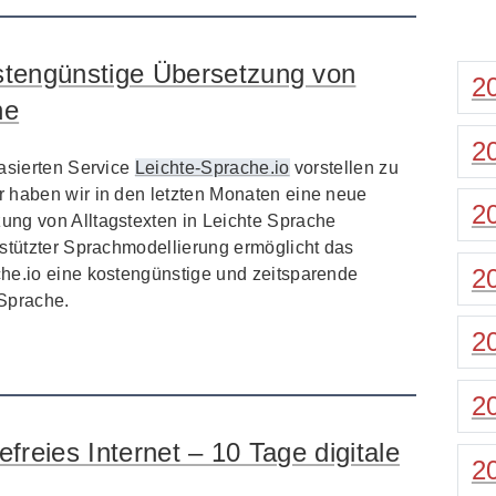
ostengünstige Übersetzung von
2
he
2
basierten Service
Leichte-Sprache.io
vorstellen zu
 haben wir in den letzten Monaten eine neue
2
ung von Alltagstexten in Leichte Sprache
estützter Sprachmodellierung ermöglicht das
2
he.io eine kostengünstige und zeitsparende
 Sprache.
2
2
efreies Internet – 10 Tage digitale
2