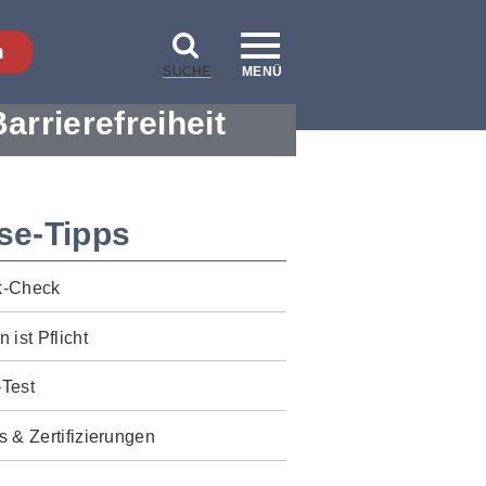
n
SUCHE
MENÜ
Barrierefreiheit
se-Tipps
k-Check
n ist Pflicht
-Test
s & Zertifizierungen