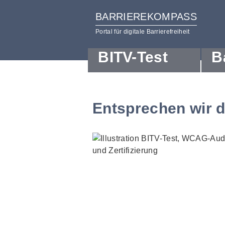
BARRIEREKOMPASS
Portal für digitale Barrierefreiheit
BITV-Test
B
zum
zur
Inhalt
Hilfsnavigation
Entsprechen wir 