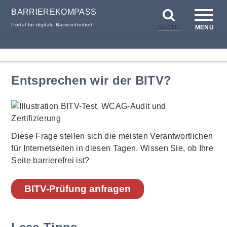
BARRIEREKOMPASS
Portal für digitale Barrierefreiheit
SUCHE
MENÜ
zum
zur
Inhalt
Hilfsnavigation
Entsprechen wir der BITV?
Diese Frage stellen sich die meisten Verantwortlichen
für Internetseiten in diesen Tagen. Wissen Sie, ob Ihre
Seite barrierefrei ist?
BITV-Prüfung anfragen