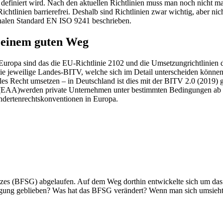
n definiert wird. Nach den aktuellen Richtlinien muss man noch nicht m
en Richtlinien barrierefrei. Deshalb sind Richtlinien zwar wichtig, aber 
onalen Standard EN ISO 9241 beschrieben.
f einem guten Weg
In Europa sind das die EU-Richtlinie 2102 und die Umsetzungrichtlinien
 jeweilige Landes-BITV, welche sich im Detail unterscheiden können. 
les Recht umsetzen – in Deutschland ist dies mit der BITV 2.0 (2019) g
(EAA)werden private Unternehmen unter bestimmten Bedingungen ab 2025
indertenrechtskonventionen in Europa.
esetzes (BFSG) abgelaufen. Auf dem Weg dorthin entwickelte sich um das
ung geblieben? Was hat das BFSG verändert? Wenn man sich umsieht, d