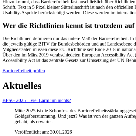
Hinzu kommt, dass Barrierefreiheit fast auschließlich über Richtlinie
Schrift. Text in 5 Pixel kleiner Sütterlinschrift ist nach den offiziell
Usability-Aspekte berücksichtigt werden. Diese werden im internati
Wer die Richtlinien kennt ist trotzdem au
Die Richtlinien definieren nur das untere Maß der Barrierefreiheit. 
die jeweils gültige BITV für Bundesbehörden und auf Landesebene die
Mitgliedstaaten müssen diese EU-Richtlinie seit Ende 2018 in nationa
Über den im März 2019 verabschiedeten European Accessibility Act 
Accessibility Act ist das zentrale Gesetz zur Umsetzung der UN-Beh
Barrierefreiheit prüfen
Aktuelles
BFSG 2025 – viel Lärm um nichts?
Mitte 2025 ist die Schonfrist des Barrierefreiheitsstärkungsg
Goldgräberstimmung. Und jetzt? Was ist von der ganzen Aufreg
gehabt, als erwartet.
Veröffentlicht am:
30.01.2026