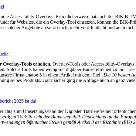
el
annte Accessibility-Overlays. Erfreulicherweise hat auch der BIK BITV
und: für Websites, die ein Overlay-Tool einsetzen, können die BIK-Prüf
solcher Angebote ab sofort nicht mehr veröffentlicht und auch nicht
heit?
r Overlay-Tools erhalten.
Overlay-Tools oder Accessibility-Overlays 
en. Solche Tools haben wenig mit digitaler Barrierefreiheit zu tun – 
unsere Firma anatom5 in einem Artikel mit dem Titel „
Die 10 besten Ag
ung seines Produkts. Ganz sicher ging die Anfrage auch an ganz viele
ericht 2025 ist da!
hts zum Umsetzungsstand der Digitalen Barrierefreiheit öffentlicher S
perrigen Titel:
Bericht der Bundesrepublik Deutschland an die Europ
Anwendungen öffentlicher Stellen gemäß Artikel 8 der Richtlinie (EU) 