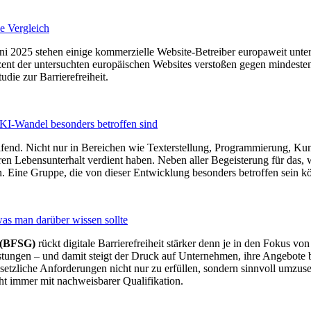
he Vergleich
uni 2025 stehen einige kommerzielle Website-Betreiber europaweit unter
Prozent der untersuchten europäischen Websites verstoßen gegen minde
udie zur Barrierefreiheit.
I-Wandel besonders betroffen sind
fgreifend. Nicht nur in Bereichen wie Texterstellung, Programmierung,
n Lebensunterhalt verdient haben. Neben aller Begeisterung für das, 
en. Eine Gruppe, die von dieser Entwicklung besonders betroffen sein 
 was man darüber wissen sollte
s (BFSG)
rückt digitale Barrierefreiheit stärker denn je in den Fokus vo
tungen – und damit steigt der Druck auf Unternehmen, ihre Angebote ba
zliche Anforderungen nicht nur zu erfüllen, sondern sinnvoll umzusetz
cht immer mit nachweisbarer Qualifikation.