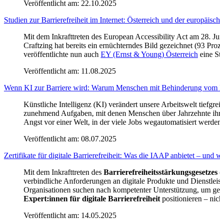
Veröffentlicht am:
22.10.2025
Studien zur Barrierefreiheit im Internet: Österreich und der europäisc
Mit dem Inkrafttreten des European Accessibility Act am 28. J
Craftzing hat bereits ein ernüchterndes Bild gezeichnet (93 
veröffentlichte nun auch
EY (Ernst & Young) Österreich
eine St
Veröffentlicht am:
11.08.2025
Wenn KI zur Barriere wird: Warum Menschen mit Behinderung vom K
Künstliche Intelligenz (KI) verändert unsere Arbeitswelt tie
zunehmend Aufgaben, mit denen Menschen über Jahrzehnte ihre
Angst vor einer Welt, in der viele Jobs wegautomatisiert werd
Veröffentlicht am:
08.07.2025
Zertifikate für digitale Barrierefreiheit: Was die IAAP anbietet – und
Mit dem Inkrafttreten des
Barrierefreiheitsstärkungsgesetze
verbindliche Anforderungen an digitale Produkte und Dienstleis
Organisationen suchen nach kompetenter Unterstützung, um geset
Expert:innen für digitale Barrierefreiheit
positionieren – ni
Veröffentlicht am:
14.05.2025