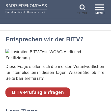
BARRIEREKOMPASS
Portal für digitale Barrierefreiheit
SUCHE
MENÜ
zum
zur
Inhalt
Hilfsnavigation
Entsprechen wir der BITV?
Diese Frage stellen sich die meisten Verantwortlichen
für Internetseiten in diesen Tagen. Wissen Sie, ob Ihre
Seite barrierefrei ist?
BITV-Prüfung anfragen