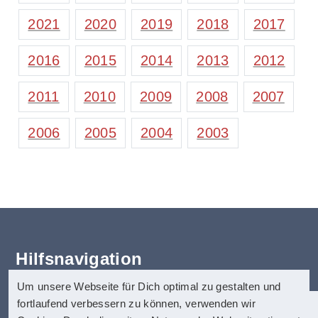
2021
2020
2019
2018
2017
2016
2015
2014
2013
2012
2011
2010
2009
2008
2007
2006
2005
2004
2003
Hilfsnavigation
Um unsere Webseite für Dich optimal zu gestalten und
Erklärung zur Barrierefreiheit
fortlaufend verbessern zu können, verwenden wir
Startseite
anatom5 perception marketing