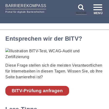
BARRIEREKOMPASS
Portal für digitale Barrierefreiheit
SUCHE
MENÜ
zum
zur
Inhalt
Hilfsnavigation
Entsprechen wir der BITV?
Diese Frage stellen sich die meisten Verantwortlichen
für Internetseiten in diesen Tagen. Wissen Sie, ob Ihre
Seite barrierefrei ist?
BITV-Prüfung anfragen