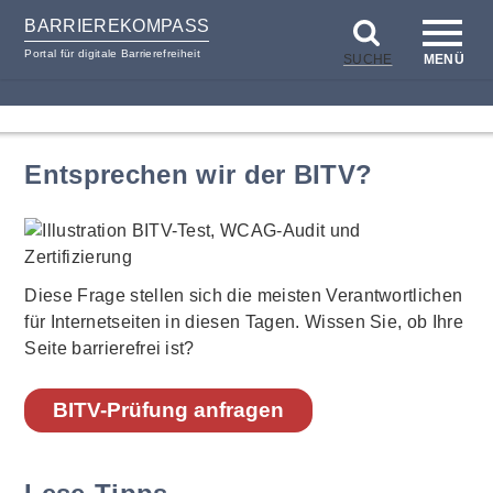
BARRIEREKOMPASS
Portal für digitale Barrierefreiheit
SUCHE
MENÜ
zum
zur
Inhalt
Hilfsnavigation
Entsprechen wir der BITV?
Diese Frage stellen sich die meisten Verantwortlichen
für Internetseiten in diesen Tagen. Wissen Sie, ob Ihre
Seite barrierefrei ist?
BITV-Prüfung anfragen