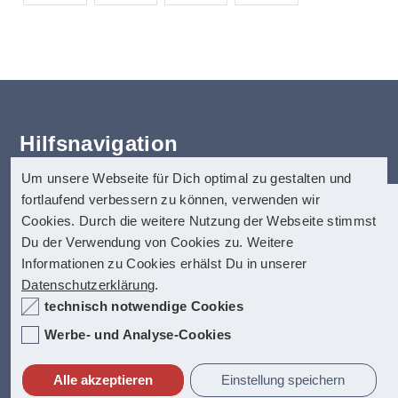
Hilfsnavigation
Um unsere Webseite für Dich optimal zu gestalten und
Erklärung zur Barrierefreiheit
fortlaufend verbessern zu können, verwenden wir
Startseite
anatom5 perception marketing
Cookies. Durch die weitere Nutzung der Webseite stimmst
Kontakt
GmbH
Du der Verwendung von Cookies zu. Weitere
Impressum
Informationen zu Cookies erhälst Du in unserer
anatom5 ist seit vielen Jahren auf digitale
Münsterstraße 121
Datenschutz
Datenschutzerklärung
.
Barrierefreiheit spezialisiert. Dazu zählen
40476 Düsseldorf
Hilfe
technisch notwendige Cookies
unter anderem auch barrierefreie PDF-
Inhalt
Dokumente, die allerhöchste Anfoderungen
Internet:
https://www.anatom5.de
Werbe- und Analyse-Cookies
Fact-Box
erfüllen.
E-Mail:
info@anatom5.de
Alle akzeptieren
Einstellung speichern
Kontakt