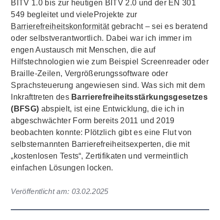
BITV 1.0 bis zur heutigen BITV 2.0 und der EN 301
549 begleitet und vieleProjekte zur
Barrierefreiheitskonformität
gebracht – sei es beratend
oder selbstverantwortlich. Dabei war ich immer im
engen Austausch mit Menschen, die auf
Hilfstechnologien wie zum Beispiel Screenreader oder
Braille-Zeilen, Vergrößerungssoftware oder
Sprachsteuerung angewiesen sind. Was sich mit dem
Inkrafttreten des
Barrierefreiheitsstärkungsgesetzes
(BFSG)
abspielt, ist eine Entwicklung, die ich in
abgeschwächter Form bereits 2011 und 2019
beobachten konnte: Plötzlich gibt es eine Flut von
selbsternannten Barrierefreiheitsexperten, die mit
„kostenlosen Tests“, Zertifikaten und vermeintlich
einfachen Lösungen locken.
Veröffentlicht am:
03.02.2025