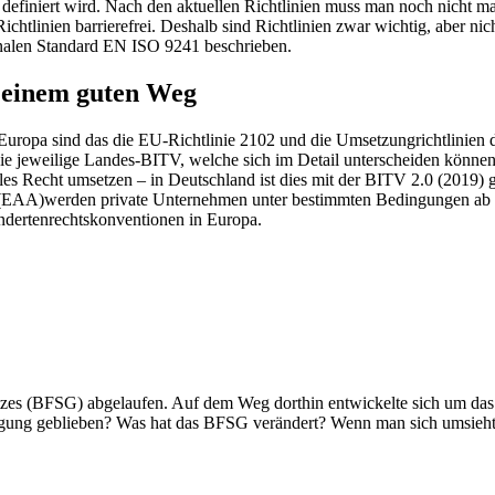
n definiert wird. Nach den aktuellen Richtlinien muss man noch nicht m
en Richtlinien barrierefrei. Deshalb sind Richtlinien zwar wichtig, aber 
onalen Standard EN ISO 9241 beschrieben.
f einem guten Weg
In Europa sind das die EU-Richtlinie 2102 und die Umsetzungrichtlinien
 jeweilige Landes-BITV, welche sich im Detail unterscheiden können. 
les Recht umsetzen – in Deutschland ist dies mit der BITV 2.0 (2019) g
(EAA)werden private Unternehmen unter bestimmten Bedingungen ab 2025
indertenrechtskonventionen in Europa.
esetzes (BFSG) abgelaufen. Auf dem Weg dorthin entwickelte sich um das
ung geblieben? Was hat das BFSG verändert? Wenn man sich umsieht, d