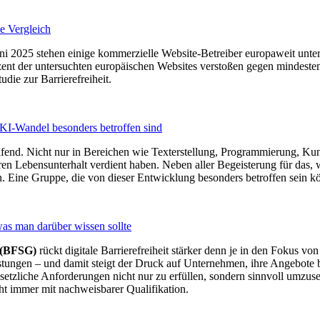
he Vergleich
uni 2025 stehen einige kommerzielle Website-Betreiber europaweit unter
Prozent der untersuchten europäischen Websites verstoßen gegen minde
udie zur Barrierefreiheit.
I-Wandel besonders betroffen sind
fgreifend. Nicht nur in Bereichen wie Texterstellung, Programmierung,
n Lebensunterhalt verdient haben. Neben aller Begeisterung für das, 
en. Eine Gruppe, die von dieser Entwicklung besonders betroffen sein 
 was man darüber wissen sollte
s (BFSG)
rückt digitale Barrierefreiheit stärker denn je in den Fokus vo
tungen – und damit steigt der Druck auf Unternehmen, ihre Angebote ba
zliche Anforderungen nicht nur zu erfüllen, sondern sinnvoll umzusetz
cht immer mit nachweisbarer Qualifikation.