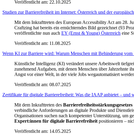
Veröffentlicht am:
22.10.2025
Studien zur Barrierefreiheit im Internet: Österreich und der europäisc
Mit dem Inkrafttreten des European Accessibility Act am 28. J
Craftzing hat bereits ein ernüchterndes Bild gezeichnet (93 
veröffentlichte nun auch
EY (Ernst & Young) Österreich
eine St
Veröffentlicht am:
11.08.2025
Wenn KI zur Barriere wird: Warum Menschen mit Behinderung vom K
Künstliche Intelligenz (KI) verändert unsere Arbeitswelt tie
zunehmend Aufgaben, mit denen Menschen über Jahrzehnte ihre
Angst vor einer Welt, in der viele Jobs wegautomatisiert werd
Veröffentlicht am:
08.07.2025
Zertifikate für digitale Barrierefreiheit: Was die IAAP anbietet – und
Mit dem Inkrafttreten des
Barrierefreiheitsstärkungsgesetze
verbindliche Anforderungen an digitale Produkte und Dienstleis
Organisationen suchen nach kompetenter Unterstützung, um geset
Expert:innen für digitale Barrierefreiheit
positionieren – ni
Veröffentlicht am:
14.05.2025