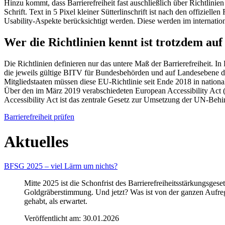
Hinzu kommt, dass Barrierefreiheit fast auschließlich über Richtlinie
Schrift. Text in 5 Pixel kleiner Sütterlinschrift ist nach den offiziell
Usability-Aspekte berücksichtigt werden. Diese werden im internati
Wer die Richtlinien kennt ist trotzdem au
Die Richtlinien definieren nur das untere Maß der Barrierefreiheit. 
die jeweils gültige BITV für Bundesbehörden und auf Landesebene die
Mitgliedstaaten müssen diese EU-Richtlinie seit Ende 2018 in nationa
Über den im März 2019 verabschiedeten European Accessibility Act 
Accessibility Act ist das zentrale Gesetz zur Umsetzung der UN-Beh
Barrierefreiheit prüfen
Aktuelles
BFSG 2025 – viel Lärm um nichts?
Mitte 2025 ist die Schonfrist des Barrierefreiheitsstärkungsg
Goldgräberstimmung. Und jetzt? Was ist von der ganzen Aufreg
gehabt, als erwartet.
Veröffentlicht am:
30.01.2026