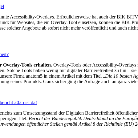
el
annte Accessibility-Overlays. Erfreulicherweise hat auch der BIK BITV
und: für Websites, die ein Overlay-Tool einsetzen, können die BIK-Prüf
solcher Angebote ab sofort nicht mehr veröffentlicht und auch nicht
heit?
r Overlay-Tools erhalten.
Overlay-Tools oder Accessibility-Overlays 
en. Solche Tools haben wenig mit digitaler Barrierefreiheit zu tun – 
unsere Firma anatom5 in einem Artikel mit dem Titel „
Die 10 besten Ag
ung seines Produkts. Ganz sicher ging die Anfrage auch an ganz viele
ericht 2025 ist da!
hts zum Umsetzungsstand der Digitalen Barrierefreiheit öffentlicher S
perrigen Titel:
Bericht der Bundesrepublik Deutschland an die Europ
Anwendungen öffentlicher Stellen gemäß Artikel 8 der Richtlinie (EU) 