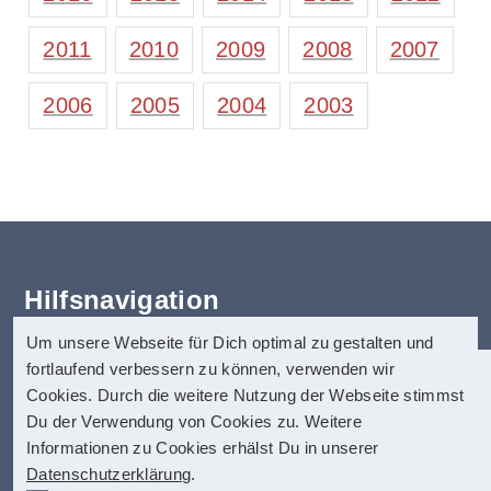
2011
2010
2009
2008
2007
2006
2005
2004
2003
Hilfsnavigation
Um unsere Webseite für Dich optimal zu gestalten und
Erklärung zur Barrierefreiheit
fortlaufend verbessern zu können, verwenden wir
Startseite
anatom5 perception marketing
Cookies. Durch die weitere Nutzung der Webseite stimmst
Kontakt
GmbH
Du der Verwendung von Cookies zu. Weitere
Impressum
Informationen zu Cookies erhälst Du in unserer
anatom5 ist seit vielen Jahren auf digitale
Münsterstraße 121
Datenschutz
Datenschutzerklärung
.
Barrierefreiheit spezialisiert. Dazu zählen
40476 Düsseldorf
Hilfe