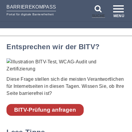
BARRIEREKOMPASS
Portal für digitale Barrierefreiheit
SUCHE
MENÜ
zum
zur
Inhalt
Hilfsnavigation
Entsprechen wir der BITV?
Diese Frage stellen sich die meisten Verantwortlichen
für Internetseiten in diesen Tagen. Wissen Sie, ob Ihre
Seite barrierefrei ist?
BITV-Prüfung anfragen