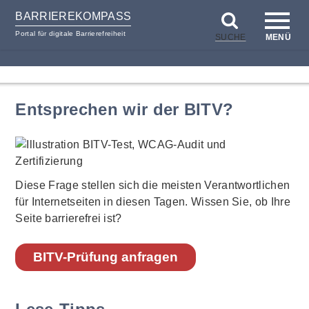
BARRIEREKOMPASS
Portal für digitale Barrierefreiheit
SUCHE
MENÜ
zum
zur
Inhalt
Hilfsnavigation
Entsprechen wir der BITV?
Diese Frage stellen sich die meisten Verantwortlichen
für Internetseiten in diesen Tagen. Wissen Sie, ob Ihre
Seite barrierefrei ist?
BITV-Prüfung anfragen