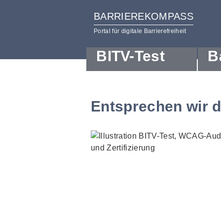
BARRIEREKOMPASS
Portal für digitale Barrierefreiheit
BITV-Test
B
zum
zur
Inhalt
Hilfsnavigation
Entsprechen wir 