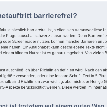
etauftritt barrierefrei?
ritt tatsächlich barrierefrei ist, stellen sich Verantwortliche
 die Frage pauschal schwer zu beantworten. Denn Barrierefreihe
g oder Screenreader nutzen, können manche Barrieren unüb
eme haben. Ein Analphabet kann geschriebene Texte nicht l
Bei einem blinden Nutzer ist es genau umgekehrt. Von vielen
fast auschließlich über Richtlinien definiert wird. Nach den 
ftgröße verwenden, oder eine lesbare Schrift. Text in 5 Pixel 
. Deshalb sind Richtlinien zwar wichtig, aber nicht der Heilige
lity-Aspekte berücksichtigt werden. Diese werden im intern
ennt ist trotzdem auf einem guten Weg