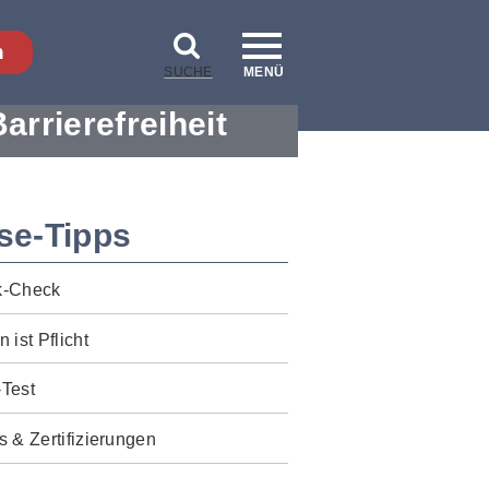
n
SUCHE
MENÜ
Barrierefreiheit
se-Tipps
k-Check
n ist Pflicht
-Test
s & Zertifizierungen