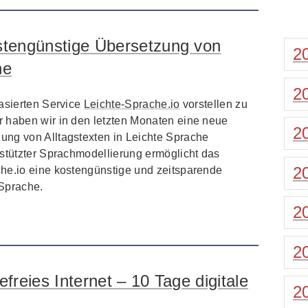
ostengünstige Übersetzung von
2
he
2
basierten Service
Leichte-Sprache.io
vorstellen zu
 haben wir in den letzten Monaten eine neue
2
ung von Alltagstexten in Leichte Sprache
estützter Sprachmodellierung ermöglicht das
2
he.io eine kostengünstige und zeitsparende
 Sprache.
2
2
efreies Internet – 10 Tage digitale
2