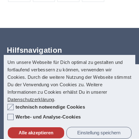
Hilfsnavigation
Um unsere Webseite für Dich optimal zu gestalten und
Erklärung zur Barrierefreiheit
fortlaufend verbessern zu können, verwenden wir
Startseite
anatom5 perception marketing
Cookies. Durch die weitere Nutzung der Webseite stimmst
Kontakt
GmbH
Du der Verwendung von Cookies zu. Weitere
Impressum
Informationen zu Cookies erhälst Du in unserer
anatom5 ist seit vielen Jahren auf digitale
Münsterstraße 121
Datenschutz
Datenschutzerklärung
.
Barrierefreiheit spezialisiert. Dazu zählen
40476 Düsseldorf
Hilfe
technisch notwendige Cookies
unter anderem auch barrierefreie PDF-
Inhalt
Dokumente, die allerhöchste Anfoderungen
Internet:
https://www.anatom5.de
Werbe- und Analyse-Cookies
Fact-Box
erfüllen.
E-Mail:
info@anatom5.de
Alle akzeptieren
Einstellung speichern
Kontakt