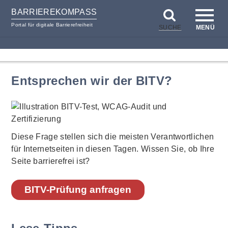
BARRIEREKOMPASS
Portal für digitale Barrierefreiheit
SUCHE
MENÜ
zum
zur
Inhalt
Hilfsnavigation
Entsprechen wir der BITV?
Diese Frage stellen sich die meisten Verantwortlichen
für Internetseiten in diesen Tagen. Wissen Sie, ob Ihre
Seite barrierefrei ist?
BITV-Prüfung anfragen