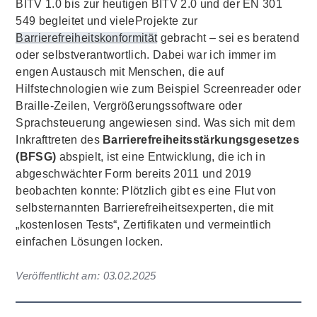
BITV 1.0 bis zur heutigen BITV 2.0 und der EN 301
549 begleitet und vieleProjekte zur
Barrierefreiheitskonformität
gebracht – sei es beratend
oder selbstverantwortlich. Dabei war ich immer im
engen Austausch mit Menschen, die auf
Hilfstechnologien wie zum Beispiel Screenreader oder
Braille-Zeilen, Vergrößerungssoftware oder
Sprachsteuerung angewiesen sind. Was sich mit dem
Inkrafttreten des
Barrierefreiheitsstärkungsgesetzes
(BFSG)
abspielt, ist eine Entwicklung, die ich in
abgeschwächter Form bereits 2011 und 2019
beobachten konnte: Plötzlich gibt es eine Flut von
selbsternannten Barrierefreiheitsexperten, die mit
„kostenlosen Tests“, Zertifikaten und vermeintlich
einfachen Lösungen locken.
Veröffentlicht am:
03.02.2025