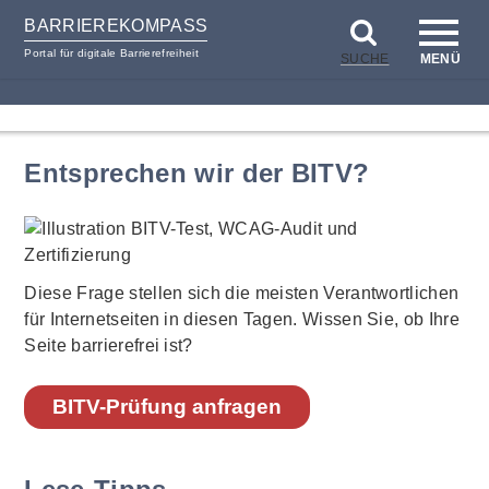
BARRIEREKOMPASS
Portal für digitale Barrierefreiheit
SUCHE
MENÜ
zum
zur
Inhalt
Hilfsnavigation
Entsprechen wir der BITV?
Diese Frage stellen sich die meisten Verantwortlichen
für Internetseiten in diesen Tagen. Wissen Sie, ob Ihre
Seite barrierefrei ist?
BITV-Prüfung anfragen