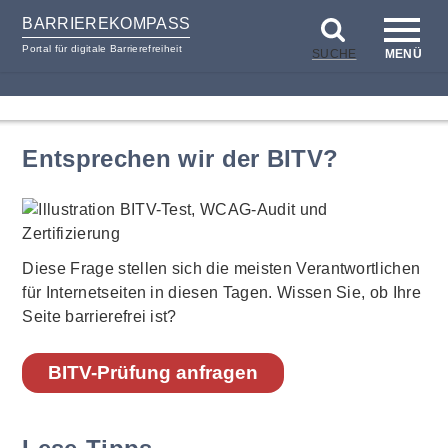
BARRIEREKOMPASS
Portal für digitale Barrierefreiheit
SUCHE
MENÜ
zum
zur
Inhalt
Hilfsnavigation
Entsprechen wir der BITV?
Diese Frage stellen sich die meisten Verantwortlichen
für Internetseiten in diesen Tagen. Wissen Sie, ob Ihre
Seite barrierefrei ist?
BITV-Prüfung anfragen