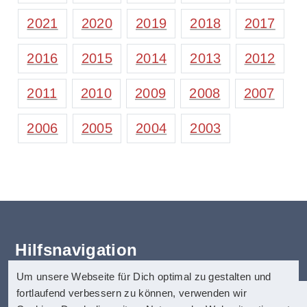
2021
2020
2019
2018
2017
2016
2015
2014
2013
2012
2011
2010
2009
2008
2007
2006
2005
2004
2003
Hilfsnavigation
Um unsere Webseite für Dich optimal zu gestalten und
Erklärung zur Barrierefreiheit
fortlaufend verbessern zu können, verwenden wir
Startseite
anatom5 perception marketing