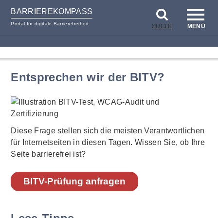
BARRIEREKOMPASS
Portal für digitale Barrierefreiheit
SUCHE
MENÜ
zum
zur
Inhalt
Hilfsnavigation
Entsprechen wir der BITV?
Diese Frage stellen sich die meisten Verantwortlichen
für Internetseiten in diesen Tagen. Wissen Sie, ob Ihre
Seite barrierefrei ist?
BITV-Prüfung anfragen