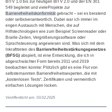
BITV 1.0 bis zur heutigen BITV 2.0 und der EN 301
549 begleitet und vieleProjekte zur
Barrierefreiheitskonformität
gebracht – sei es beratend
oder selbstverantwortlich. Dabei war ich immer im
engen Austausch mit Menschen, die auf
Hilfstechnologien wie zum Beispiel Screenreader oder
Braille-Zeilen, Vergrößerungssoftware oder
Sprachsteuerung angewiesen sind. Was sich mit dem
Inkrafttreten des
Barrierefreiheitsstärkungsgesetzes
(BFSG)
abspielt, ist eine Entwicklung, die ich in
abgeschwächter Form bereits 2011 und 2019
beobachten konnte: Plötzlich gibt es eine Flut von
selbsternannten Barrierefreiheitsexperten, die mit
„kostenlosen Tests“, Zertifikaten und vermeintlich
einfachen Lösungen locken.
Veröffentlicht am:
03.02.2025