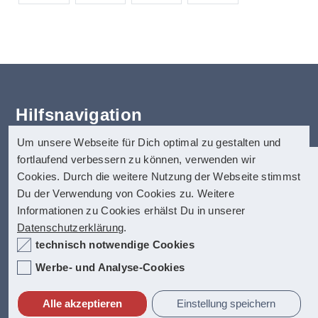
Hilfsnavigation
Um unsere Webseite für Dich optimal zu gestalten und
Erklärung zur Barrierefreiheit
fortlaufend verbessern zu können, verwenden wir
Startseite
anatom5 perception marketing
Cookies. Durch die weitere Nutzung der Webseite stimmst
Kontakt
GmbH
Du der Verwendung von Cookies zu. Weitere
Impressum
Informationen zu Cookies erhälst Du in unserer
anatom5 ist seit vielen Jahren auf digitale
Münsterstraße 121
Datenschutz
Datenschutzerklärung
.
Barrierefreiheit spezialisiert. Dazu zählen
40476 Düsseldorf
Hilfe
technisch notwendige Cookies
unter anderem auch barrierefreie PDF-
Inhalt
Dokumente, die allerhöchste Anfoderungen
Internet:
https://www.anatom5.de
Werbe- und Analyse-Cookies
Fact-Box
erfüllen.
E-Mail:
info@anatom5.de
Alle akzeptieren
Einstellung speichern
Kontakt