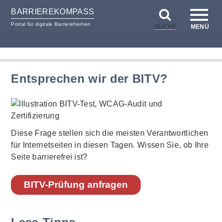
BARRIEREKOMPASS
Portal für digitale Barrierefreiheit
SUCHE
MENÜ
zum
zur
Inhalt
Hilfsnavigation
Entsprechen wir der BITV?
Diese Frage stellen sich die meisten Verantwortlichen
für Internetseiten in diesen Tagen. Wissen Sie, ob Ihre
Seite barrierefrei ist?
BITV-Prüfung anfragen