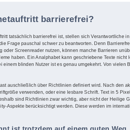
etauftritt barrierefrei?
ritt tatsächlich barrierefrei ist, stellen sich Verantwortliche
 die Frage pauschal schwer zu beantworten. Denn Barrierefreihe
g oder Screenreader nutzen, können manche Barrieren unüb
eme haben. Ein Analphabet kann geschriebene Texte nicht l
Bei einem blinden Nutzer ist es genau umgekehrt. Von vielen
fast auschließlich über Richtlinien definiert wird. Nach den 
ftgröße verwenden, oder eine lesbare Schrift. Text in 5 Pixel 
. Deshalb sind Richtlinien zwar wichtig, aber nicht der Heilige
lity-Aspekte berücksichtigt werden. Diese werden im intern
ennt ist trotzdem auf einem guten Weg