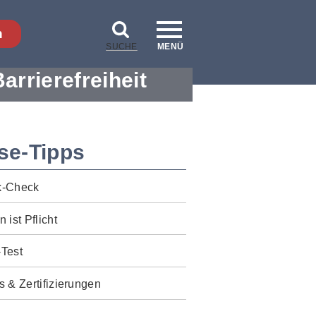
n
SUCHE
MENÜ
Barrierefreiheit
se-Tipps
k-Check
n ist Pflicht
-Test
s & Zertifizierungen