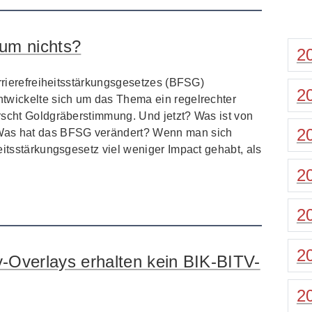
um nichts?
2
arrierefreiheitsstärkungsgesetzes (BFSG)
2
twickelte sich um das Thema ein regelrechter
rscht Goldgräberstimmung. Und jetzt? Was ist von
2
Was hat das BFSG verändert? Wenn man sich
eitsstärkungsgesetz viel weniger Impact gehabt, als
2
2
2
y-Overlays erhalten kein BIK-BITV-
2