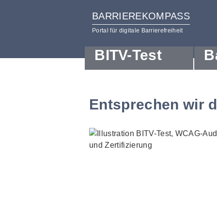
BARRIEREKOMPASS
Portal für digitale Barrierefreiheit
BITV-Test
B
zum
zur
Inhalt
Hilfsnavigation
Entsprechen wir 