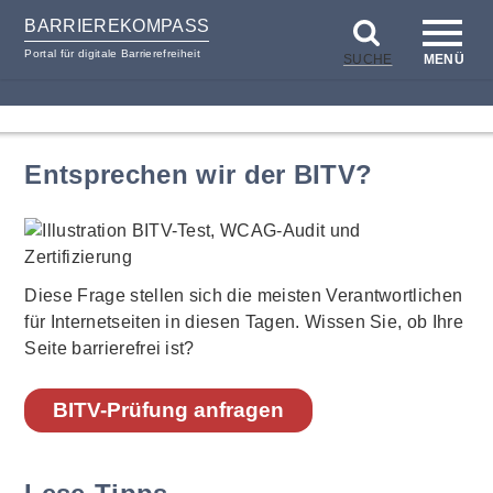
BARRIEREKOMPASS
Portal für digitale Barrierefreiheit
SUCHE
MENÜ
zum
zur
Inhalt
Hilfsnavigation
Entsprechen wir der BITV?
Diese Frage stellen sich die meisten Verantwortlichen
für Internetseiten in diesen Tagen. Wissen Sie, ob Ihre
Seite barrierefrei ist?
BITV-Prüfung anfragen