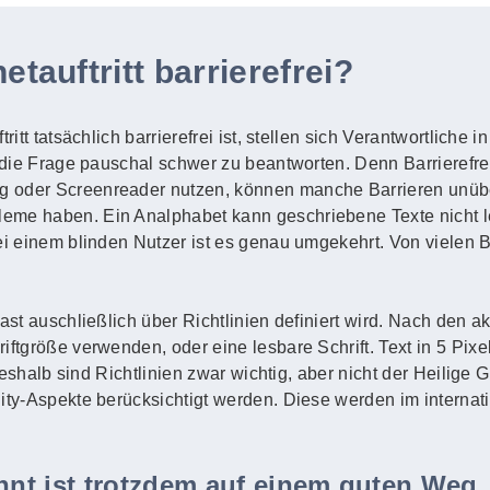
etauftritt barrierefrei?
ritt tatsächlich barrierefrei ist, stellen sich Verantwortliche
 die Frage pauschal schwer zu beantworten. Denn Barrierefreihe
g oder Screenreader nutzen, können manche Barrieren unüb
eme haben. Ein Analphabet kann geschriebene Texte nicht l
Bei einem blinden Nutzer ist es genau umgekehrt. Von vielen
fast auschließlich über Richtlinien definiert wird. Nach den 
ftgröße verwenden, oder eine lesbare Schrift. Text in 5 Pixel 
. Deshalb sind Richtlinien zwar wichtig, aber nicht der Heilige
lity-Aspekte berücksichtigt werden. Diese werden im intern
ennt ist trotzdem auf einem guten Weg