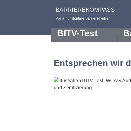
BARRIEREKOMPASS
Portal für digitale Barrierefreiheit
BITV-Test
B
zum
zur
Inhalt
Hilfsnavigation
Entsprechen wir 