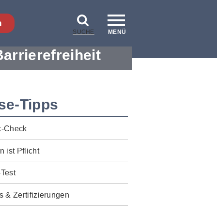
n
SUCHE
MENÜ
Barrierefreiheit
se-Tipps
k-Check
n ist Pflicht
-Test
s & Zertifizierungen