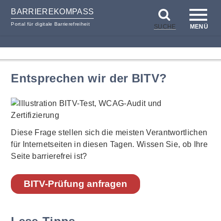
BARRIEREKOMPASS
Portal für digitale Barrierefreiheit
SUCHE
MENÜ
zum
zur
Inhalt
Hilfsnavigation
Entsprechen wir der BITV?
Diese Frage stellen sich die meisten Verantwortlichen
für Internetseiten in diesen Tagen. Wissen Sie, ob Ihre
Seite barrierefrei ist?
BITV-Prüfung anfragen