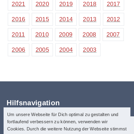
2021
2020
2019
2018
2017
2016
2015
2014
2013
2012
2011
2010
2009
2008
2007
2006
2005
2004
2003
Hilfsnavigation
Um unsere Webseite für Dich optimal zu gestalten und
Erklärung zur Barrierefreiheit
fortlaufend verbessern zu können, verwenden wir
Startseite
anatom5 perception marketing
Cookies. Durch die weitere Nutzung der Webseite stimmst
Kontakt