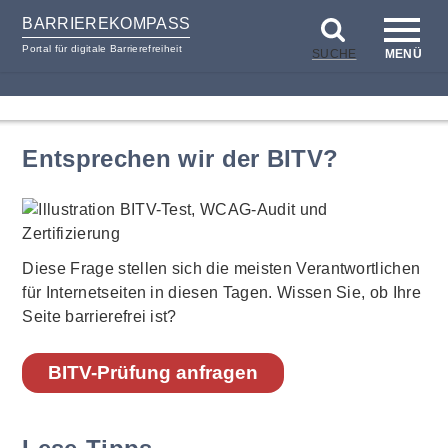
BARRIEREKOMPASS
Portal für digitale Barrierefreiheit
SUCHE
MENÜ
zum
zur
Inhalt
Hilfsnavigation
Entsprechen wir der BITV?
Diese Frage stellen sich die meisten Verantwortlichen
für Internetseiten in diesen Tagen. Wissen Sie, ob Ihre
Seite barrierefrei ist?
BITV-Prüfung anfragen