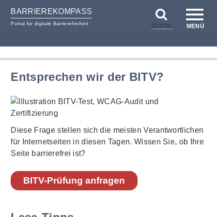
BARRIEREKOMPASS
Portal für digitale Barrierefreiheit
SUCHE
MENÜ
zum
zur
Inhalt
Hilfsnavigation
Entsprechen wir der BITV?
Diese Frage stellen sich die meisten Verantwortlichen
für Internetseiten in diesen Tagen. Wissen Sie, ob Ihre
Seite barrierefrei ist?
BITV-Prüfung anfragen