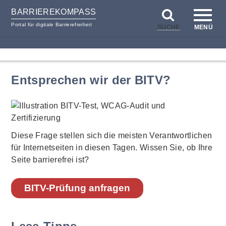
BARRIEREKOMPASS
Portal für digitale Barrierefreiheit
SUCHE
MENÜ
zum
zur
Inhalt
Hilfsnavigation
Entsprechen wir der BITV?
Diese Frage stellen sich die meisten Verantwortlichen
für Internetseiten in diesen Tagen. Wissen Sie, ob Ihre
Seite barrierefrei ist?
BITV-Prüfung anfragen