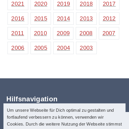
2021
2020
2019
2018
2017
2016
2015
2014
2013
2012
2011
2010
2009
2008
2007
2006
2005
2004
2003
Hilfsnavigation
Um unsere Webseite für Dich optimal zu gestalten und
Erklärung zur Barrierefreiheit
fortlaufend verbessern zu können, verwenden wir
Startseite
anatom5 perception marketing
Cookies. Durch die weitere Nutzung der Webseite stimmst
Kontakt