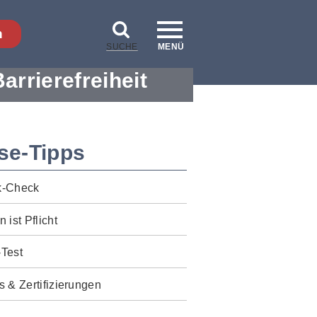
n
SUCHE
MENÜ
Barrierefreiheit
se-Tipps
k-Check
n ist Pflicht
-Test
s & Zertifizierungen