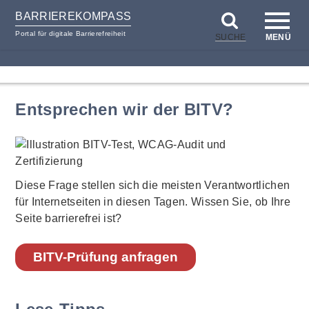
BARRIEREKOMPASS
Portal für digitale Barrierefreiheit
SUCHE
MENÜ
zum
zur
Inhalt
Hilfsnavigation
Entsprechen wir der BITV?
Diese Frage stellen sich die meisten Verantwortlichen
für Internetseiten in diesen Tagen. Wissen Sie, ob Ihre
Seite barrierefrei ist?
BITV-Prüfung anfragen