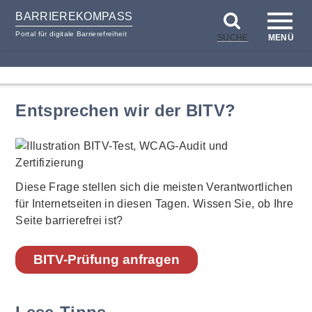
BARRIEREKOMPASS
Portal für digitale Barrierefreiheit
SUCHE
MENÜ
zum
zur
Inhalt
Hilfsnavigation
Entsprechen wir der BITV?
Diese Frage stellen sich die meisten Verantwortlichen
für Internetseiten in diesen Tagen. Wissen Sie, ob Ihre
Seite barrierefrei ist?
BITV-Prüfung anfragen