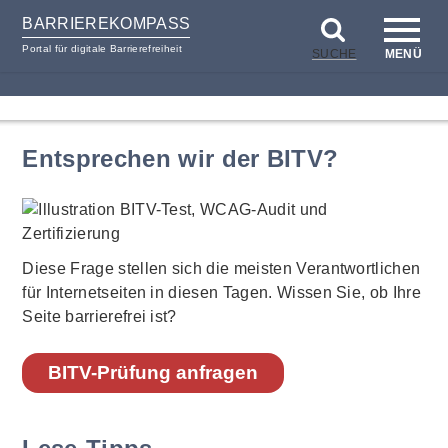
BARRIEREKOMPASS
Portal für digitale Barrierefreiheit
SUCHE
MENÜ
zum
zur
Inhalt
Hilfsnavigation
Entsprechen wir der BITV?
Diese Frage stellen sich die meisten Verantwortlichen
für Internetseiten in diesen Tagen. Wissen Sie, ob Ihre
Seite barrierefrei ist?
BITV-Prüfung anfragen