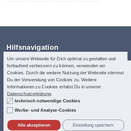
Hilfsnavigation
Um unsere Webseite für Dich optimal zu gestalten und
Erklärung zur Barrierefreiheit
fortlaufend verbessern zu können, verwenden wir
Startseite
anatom5 perception marketing
Cookies. Durch die weitere Nutzung der Webseite stimmst
Kontakt
GmbH
Du der Verwendung von Cookies zu. Weitere
Impressum
Informationen zu Cookies erhälst Du in unserer
anatom5 ist seit vielen Jahren auf digitale
Münsterstraße 121
Datenschutz
Datenschutzerklärung
.
Barrierefreiheit spezialisiert. Dazu zählen
40476 Düsseldorf
Hilfe
technisch notwendige Cookies
unter anderem auch barrierefreie PDF-
Inhalt
Dokumente, die allerhöchste Anfoderungen
Internet:
https://www.anatom5.de
Werbe- und Analyse-Cookies
Fact-Box
erfüllen.
E-Mail:
info@anatom5.de
Alle akzeptieren
Einstellung speichern
Kontakt