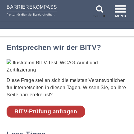
BARRIEREKOMPASS
Portal für digitale Barrierefreiheit
SUCHE
MENÜ
zum
zur
Inhalt
Hilfsnavigation
Entsprechen wir der BITV?
Diese Frage stellen sich die meisten Verantwortlichen
für Internetseiten in diesen Tagen. Wissen Sie, ob Ihre
Seite barrierefrei ist?
BITV-Prüfung anfragen