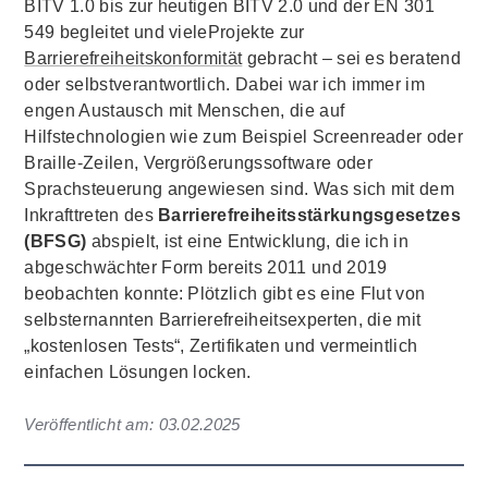
BITV 1.0 bis zur heutigen BITV 2.0 und der EN 301
549 begleitet und vieleProjekte zur
Barrierefreiheitskonformität
gebracht – sei es beratend
oder selbstverantwortlich. Dabei war ich immer im
engen Austausch mit Menschen, die auf
Hilfstechnologien wie zum Beispiel Screenreader oder
Braille-Zeilen, Vergrößerungssoftware oder
Sprachsteuerung angewiesen sind. Was sich mit dem
Inkrafttreten des
Barrierefreiheitsstärkungsgesetzes
(BFSG)
abspielt, ist eine Entwicklung, die ich in
abgeschwächter Form bereits 2011 und 2019
beobachten konnte: Plötzlich gibt es eine Flut von
selbsternannten Barrierefreiheitsexperten, die mit
„kostenlosen Tests“, Zertifikaten und vermeintlich
einfachen Lösungen locken.
Veröffentlicht am:
03.02.2025